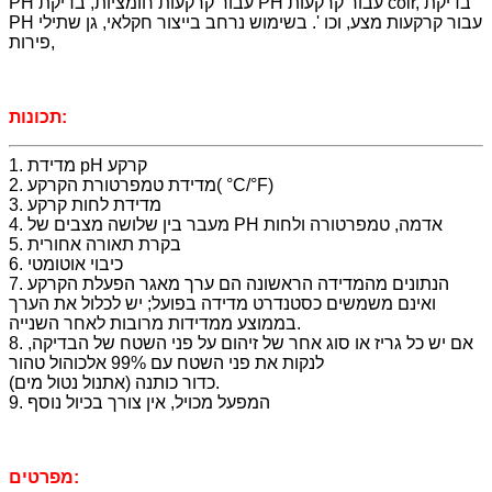
PH עבור קרקעות חומציות, בדיקת PH עבור קרקעות coir, בדיקת
PH עבור קרקעות מצע, וכו '. בשימוש נרחב בייצור חקלאי, גן שתילי
פירות,
תכונות:
1. מדידת pH קרקע
2. מדידת טמפרטורת הקרקע( °C/°F)
3. מדידת לחות קרקע
4. מעבר בין שלושה מצבים של PH אדמה, טמפרטורה ולחות
5. בקרת תאורה אחורית
6. כיבוי אוטומטי
7. הנתונים מהמדידה הראשונה הם ערך מאגר הפעלת הקרקע
ואינם משמשים כסטנדרט מדידה בפועל; יש לכלול את הערך
בממוצע ממדידות מרובות לאחר השנייה.
8. אם יש כל גריז או סוג אחר של זיהום על פני השטח של הבדיקה,
לנקות את פני השטח עם 99% אלכוהול טהור
(אתנול נטול מים) כדור כותנה.
9. המפעל מכויל, אין צורך בכיול נוסף
מפרטים: