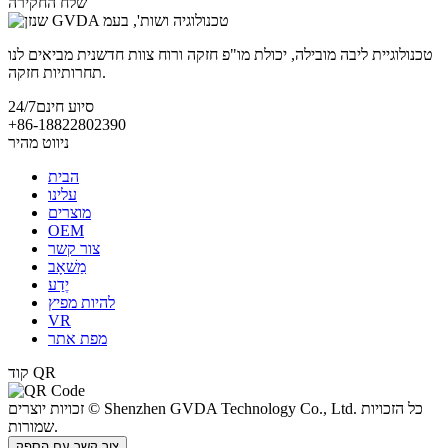
שלח החקירה
טכנולוגיית ליבה מובילה, יכולת מו"פ חזקה ורוח צוות חדשנית מביאים לנו
תחרותיות חזקה.
סיוע חינם
24/7
+86-18822802390
ניווט מהיר
הבית
עלינו
מוצרים
OEM
צור קשר
מַשׁאָב
יֶדַע
להיות מפיץ
VR
מפת אתר
קוד QR
זכויות יוצרים © Shenzhen GVDA Technology Co., Ltd. כל הזכויות
שמורות.
צור קשר עם הספק