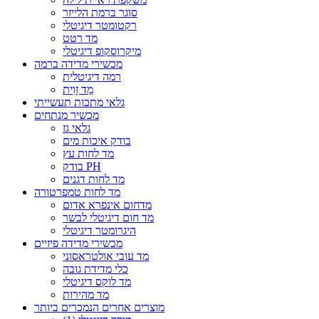
סוגר ברמת הלייזר
רקטומטר דיגיטלי
מד רטט
מיקרוסקופ דיגיטלי
מכשירי מדידה ברמה
רמה דיגיטלית
מַד זָוִית
גלאי מתכות תעשייתי
מכשיר מנתחים
גלאי גז
בודק איכות מים
מד לחות עץ
בודק PH
מד לחות דגנים
מד לחות טמפרטורה
מדחום אינפרא אדום
מד חום דיגיטלי לבשר
היגרומטר דיגיטלי
מכשירי מדידה פיזיים
מד עובי אולטראסוני
כלי מדידת גובה
מד לוקס דיגיטלי
מד מהירות
מוצרים אחרים הנמכרים ביותר