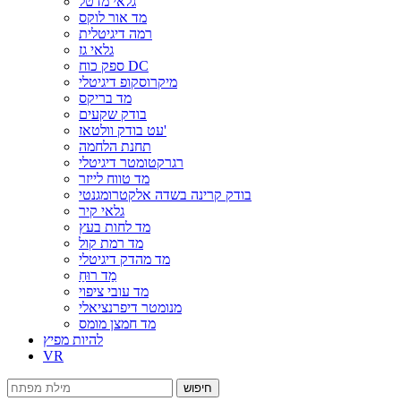
גלאי מדטל
מד אור לוקס
רמה דיגיטלית
גלאי גז
ספק כוח DC
מיקרוסקופ דיגיטלי
מד בריקס
בודק שקעים
עט בודק וולטאז'
תחנת הלחמה
רגרקטומטר דיגיטלי
מד טווח לייזר
בודק קרינה בשדה אלקטרומגנטי
גלאי קיר
מד לחות בעץ
מד רמת קול
מד מהדק דיגיטלי
מַד רוּחַ
מד עובי ציפוי
מנומטר דיפרנציאלי
מד חמצן מומס
להיות מפיץ
VR