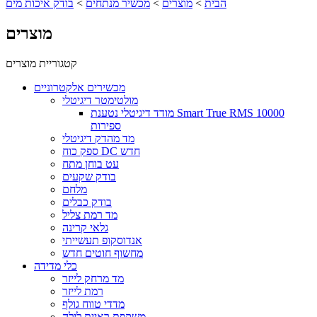
הבית
>
מוצרים
>
מכשיר מנתחים
>
בודק איכות מים
מוצרים
קטגוריית מוצרים
מכשירים אלקטרוניים
מולטימטר דיגיטלי
מודד דיגיטלי נטענת Smart True RMS 10000
ספירות
מד מהדק דיגיטלי
ספק כוח DC חדש
עט בוחן מתח
בודק שקעים
מלחם
בודק כבלים
מד רמת צליל
גלאי קרינה
אנדוסקופ תעשייתי
מחשוף חוטים חדש
כלי מדידה
מד מרחק לייזר
רמת לייזר
מדדי טווח גולף
משקפת ראיית לילה