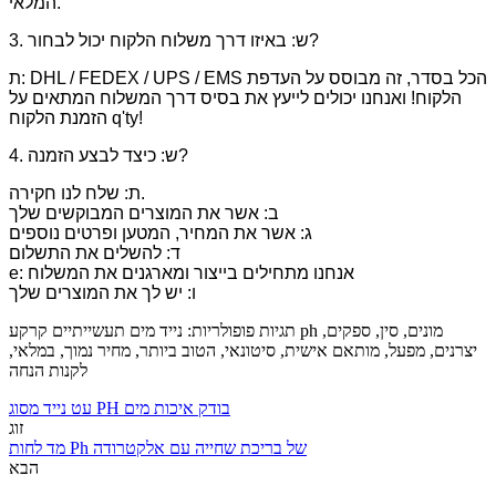
המלאי.
3. ש: באיזו דרך משלוח הלקוח יכול לבחור?
ת: DHL / FEDEX / UPS / EMS הכל בסדר, זה מבוסס על העדפת
הלקוח! ואנחנו יכולים לייעץ את בסיס דרך המשלוח המתאים על
הזמנת הלקוח q'ty!
4. ש: כיצד לבצע הזמנה?
ת: שלח לנו חקירה.
ב: אשר את המוצרים המבוקשים שלך
ג: אשר את המחיר, המטען ופרטים נוספים
ד: להשלים את התשלום
e: אנחנו מתחילים בייצור ומארגנים את המשלוח
ו: יש לך את המוצרים שלך
תגיות פופולריות: נייד מים תעשייתיים קרקע ph מונים, סין, ספקים,
יצרנים, מפעל, מותאם אישית, סיטונאי, הטוב ביותר, מחיר נמוך, במלאי,
לקנות הנחה
עט נייד מסוג PH בודק איכות מים
זוג
מד לחות Ph של בריכת שחייה עם אלקטרודה
הבא