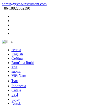
admin@gvda-instrument.com
+86-18822802390
בחר
עברית
English
Čeština
România limbi
বাংলা
suomi
Việt Nam
ไทย
Indonesia
Català
اردو
عربي
Norsk