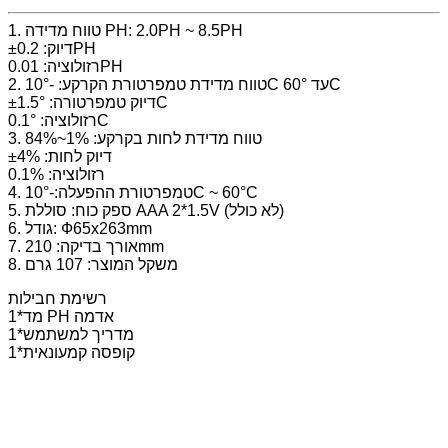
1. טווח מדידה PH: 2.0PH ~ 8.5PH
דיוק: ±0.2PH
רזולוציה: 0.01PH
2. טווח מדידת טמפרטורת הקרקע: -10°C עד 60°C
דיוק טמפרטורה: ±1.5°C
רזולוציה: 0.1°C
3. טווח מדידת לחות בקרקע: 1%~84%
דיוק לחות: ±4%
רזולוציה: 0.1%
4. טמפרטורת ההפעלה:-10°C ~ 60°C
5. ספק כוח: סוללת AAA 2*1.5V (לא כולל)
6. גודל: Ф65x263mm
7. אורך בדיקה: 210mm
8. משקל המוצר: 107 גרם
רשימת חבילות
1*מד PH אדמה
1*מדריך למשתמש
1*קופסה קמעונאית