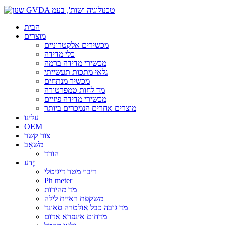
הבית
מוצרים
מכשירים אלקטרוניים
כלי מדידה
מכשירי מדידה ברמה
גלאי מתכות תעשייתי
מכשיר מנתחים
מד לחות טמפרטורה
מכשירי מדידה פיזיים
מוצרים אחרים הנמכרים ביותר
עלינו
OEM
צור קשר
מַשׁאָב
הורד
יֶדַע
ריבוי מטר דיגיטלי
Ph meter
מד מהירות
משקפת ראיית לילה
מד גובה כבל אולטרה סאונד
מדחום אינפרא אדום